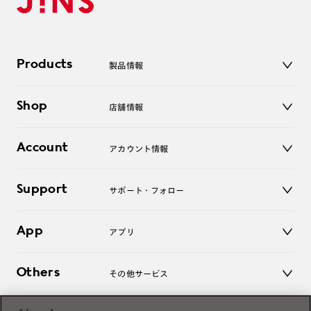
Products
製品情報
メガネ
Shop
店舗情報
サングラス
レンズ
店舗
コンタクトレンズ
Account
アカウント情報
オンラインショップ
老眼鏡
キッズ
マイページ／ログイン
Support
アクセサリー
サポート・フォロー
ログアウト
LINE公式アカウント
お知らせ
App
アプリ
よくあるご質問
ご利用ガイド
JINSアプリ
お問い合わせ
Others
その他サービス
3D WEB試着