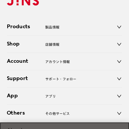
Products
製品情報
メガネ
Shop
店舗情報
サングラス
レンズ
店舗
コンタクトレンズ
Account
アカウント情報
オンラインショップ
老眼鏡
キッズ
マイページ／ログイン
Support
アクセサリー
サポート・フォロー
ログアウト
LINE公式アカウント
お知らせ
App
アプリ
よくあるご質問
ご利用ガイド
JINSアプリ
お問い合わせ
Others
その他サービス
3D WEB試着