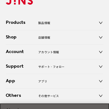
Products
製品情報
メガネ
Shop
店舗情報
サングラス
レンズ
店舗
コンタクトレンズ
Account
アカウント情報
オンラインショップ
老眼鏡
キッズ
マイページ／ログイン
Support
アクセサリー
サポート・フォロー
ログアウト
LINE公式アカウント
お知らせ
App
アプリ
よくあるご質問
ご利用ガイド
JINSアプリ
お問い合わせ
Others
その他サービス
3D WEB試着