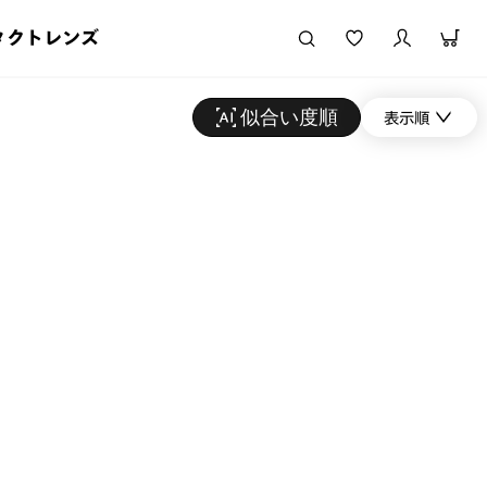
タクトレンズ
似合い度順
表示順