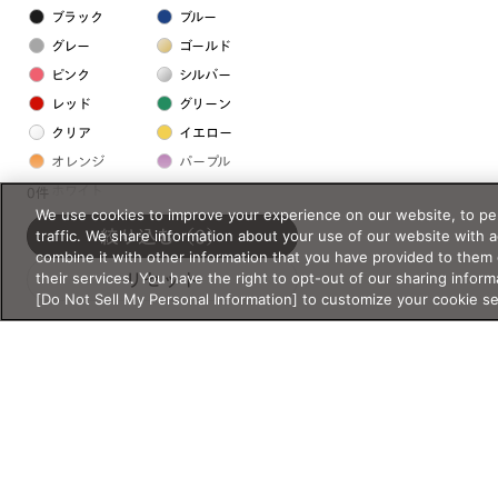
ブラック
ブルー
グレー
ゴールド
ピンク
シルバー
レッド
グリーン
クリア
イエロー
オレンジ
パープル
ホワイト
0件
We use cookies to improve your experience on our website, to per
traffic. We share information about your use of our website with 
絞り込む
（0）
フレームの素材
combine it with other information that you have provided to them 
their services. You have the right to opt-out of our sharing inform
リセット
プラスチック系
[Do Not Sell My Personal Information] to customize your cookie s
樹脂
アセテート
サスティナブル素材
セルロイド