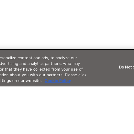
sonalize content and ads, to analyze our
advertising and analytics partners, who may
Do Not 
or that they have collected from your use of
ation about you with our partners. Please click
ettings on our website.
Cookie Policy