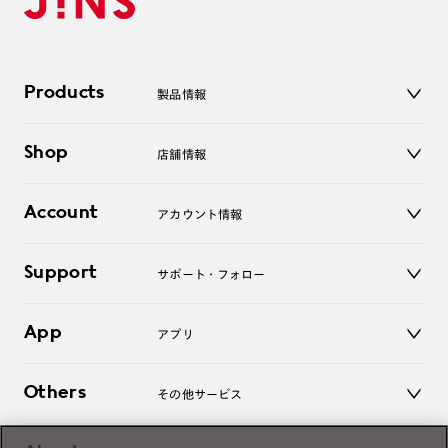
Products
製品情報
メガネ
Shop
店舗情報
サングラス
レンズ
店舗
コンタクトレンズ
Account
アカウント情報
オンラインショップ
老眼鏡
キッズ
マイページ／ログイン
Support
アクセサリー
サポート・フォロー
ログアウト
LINE公式アカウント
お知らせ
App
アプリ
よくあるご質問
ご利用ガイド
JINSアプリ
お問い合わせ
Others
その他サービス
3D WEB試着