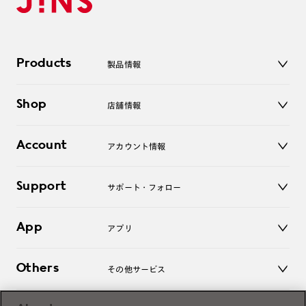
Products
製品情報
メガネ
Shop
店舗情報
サングラス
レンズ
店舗
コンタクトレンズ
Account
アカウント情報
オンラインショップ
老眼鏡
キッズ
マイページ／ログイン
Support
アクセサリー
サポート・フォロー
ログアウト
LINE公式アカウント
お知らせ
App
アプリ
よくあるご質問
ご利用ガイド
JINSアプリ
お問い合わせ
Others
その他サービス
3D WEB試着