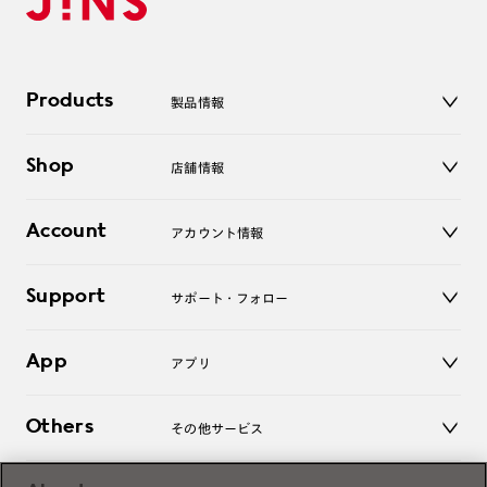
Products
製品情報
メガネ
Shop
店舗情報
サングラス
レンズ
店舗
コンタクトレンズ
Account
アカウント情報
オンラインショップ
老眼鏡
キッズ
マイページ／ログイン
Support
アクセサリー
サポート・フォロー
ログアウト
LINE公式アカウント
お知らせ
App
アプリ
よくあるご質問
ご利用ガイド
JINSアプリ
お問い合わせ
Others
その他サービス
3D WEB試着