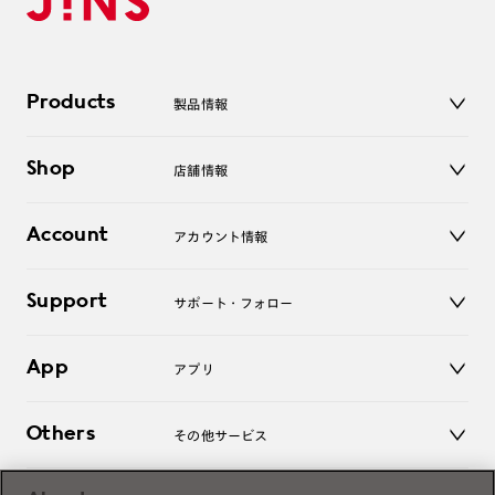
Products
製品情報
メガネ
Shop
店舗情報
サングラス
レンズ
店舗
コンタクトレンズ
Account
アカウント情報
オンラインショップ
老眼鏡
キッズ
マイページ／ログイン
Support
アクセサリー
サポート・フォロー
ログアウト
LINE公式アカウント
お知らせ
App
アプリ
よくあるご質問
ご利用ガイド
JINSアプリ
お問い合わせ
Others
その他サービス
3D WEB試着