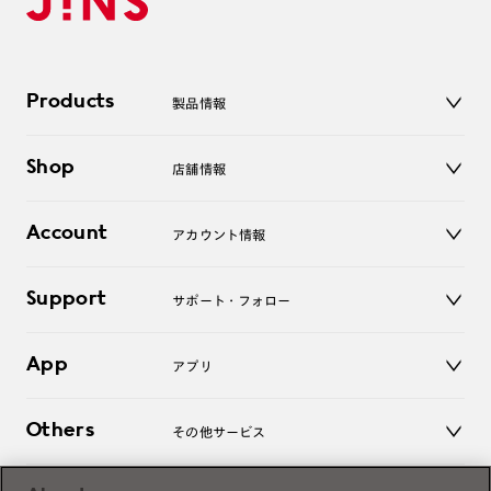
Products
製品情報
メガネ
Shop
店舗情報
サングラス
レンズ
店舗
コンタクトレンズ
Account
アカウント情報
オンラインショップ
老眼鏡
キッズ
マイページ／ログイン
Support
アクセサリー
サポート・フォロー
ログアウト
LINE公式アカウント
お知らせ
App
アプリ
よくあるご質問
ご利用ガイド
JINSアプリ
お問い合わせ
Others
その他サービス
3D WEB試着