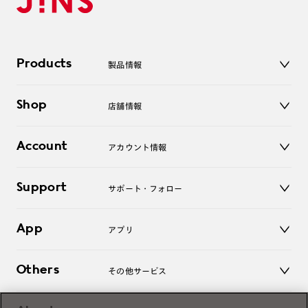
Products
製品情報
メガネ
Shop
店舗情報
サングラス
レンズ
店舗
コンタクトレンズ
Account
アカウント情報
オンラインショップ
老眼鏡
キッズ
マイページ／ログイン
Support
アクセサリー
サポート・フォロー
ログアウト
LINE公式アカウント
お知らせ
App
アプリ
よくあるご質問
ご利用ガイド
JINSアプリ
お問い合わせ
Others
その他サービス
3D WEB試着