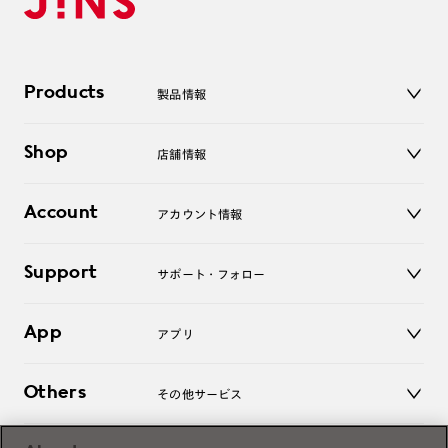
Products
製品情報
メガネ
Shop
店舗情報
サングラス
レンズ
店舗
コンタクトレンズ
Account
アカウント情報
オンラインショップ
老眼鏡
キッズ
マイページ／ログイン
Support
アクセサリー
サポート・フォロー
ログアウト
LINE公式アカウント
お知らせ
App
アプリ
よくあるご質問
ご利用ガイド
JINSアプリ
お問い合わせ
Others
その他サービス
3D WEB試着