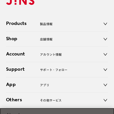
Products
製品情報
メガネ
Shop
店舗情報
サングラス
レンズ
店舗
コンタクトレンズ
Account
アカウント情報
オンラインショップ
老眼鏡
キッズ
マイページ／ログイン
Support
アクセサリー
サポート・フォロー
ログアウト
LINE公式アカウント
お知らせ
App
アプリ
よくあるご質問
ご利用ガイド
JINSアプリ
お問い合わせ
Others
その他サービス
3D WEB試着