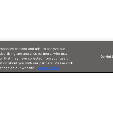
sonalize content and ads, to analyze our
advertising and analytics partners, who may
Do Not 
or that they have collected from your use of
ation about you with our partners. Please click
ettings on our website.
Cookie Policy