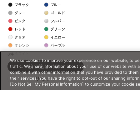
ブラック
ブルー
グレー
ゴールド
ピンク
シルバー
レッド
グリーン
クリア
イエロー
オレンジ
パープル
ホワイト
0件
We use cookies to improve your experience on our website, to per
traffic. We share information about your use of our website with 
絞り込む
（0）
フレームの素材
combine it with other information that you have provided to them 
their services. You have the right to opt-out of our sharing inform
リセット
プラスチック系
[Do Not Sell My Personal Information] to customize your cookie s
樹脂
アセテート
サスティナブル素材
セルロイド