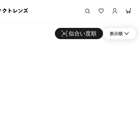
タクトレンズ
似合い度順
表示順