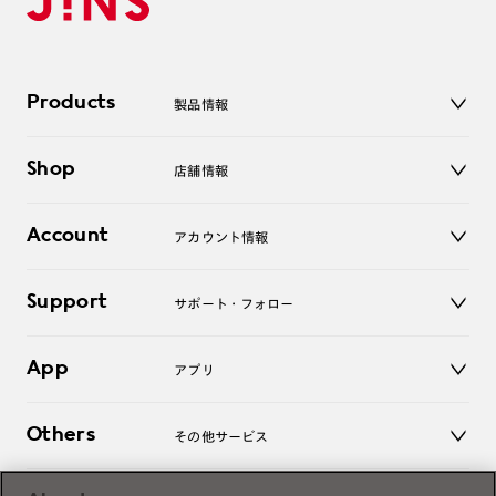
Products
製品情報
メガネ
Shop
店舗情報
サングラス
レンズ
店舗
コンタクトレンズ
Account
アカウント情報
オンラインショップ
老眼鏡
キッズ
マイページ／ログイン
Support
アクセサリー
サポート・フォロー
ログアウト
LINE公式アカウント
お知らせ
App
アプリ
よくあるご質問
ご利用ガイド
JINSアプリ
お問い合わせ
Others
その他サービス
3D WEB試着