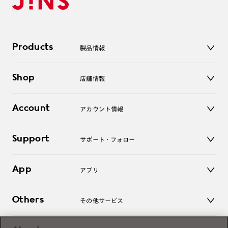
Products
製品情報
メガネ
Shop
店舗情報
サングラス
レンズ
店舗
コンタクトレンズ
Account
アカウント情報
オンラインショップ
老眼鏡
キッズ
マイページ／ログイン
Support
アクセサリー
サポート・フォロー
ログアウト
LINE公式アカウント
お知らせ
App
アプリ
よくあるご質問
ご利用ガイド
JINSアプリ
お問い合わせ
Others
その他サービス
3D WEB試着