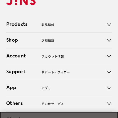
Products
製品情報
メガネ
Shop
店舗情報
サングラス
レンズ
店舗
コンタクトレンズ
Account
アカウント情報
オンラインショップ
老眼鏡
キッズ
マイページ／ログイン
Support
アクセサリー
サポート・フォロー
ログアウト
LINE公式アカウント
お知らせ
App
アプリ
よくあるご質問
ご利用ガイド
JINSアプリ
お問い合わせ
Others
その他サービス
3D WEB試着