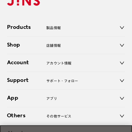
Products
製品情報
メガネ
Shop
店舗情報
サングラス
レンズ
店舗
コンタクトレンズ
Account
アカウント情報
オンラインショップ
老眼鏡
キッズ
マイページ／ログイン
Support
アクセサリー
サポート・フォロー
ログアウト
LINE公式アカウント
お知らせ
App
アプリ
よくあるご質問
ご利用ガイド
JINSアプリ
お問い合わせ
Others
その他サービス
3D WEB試着