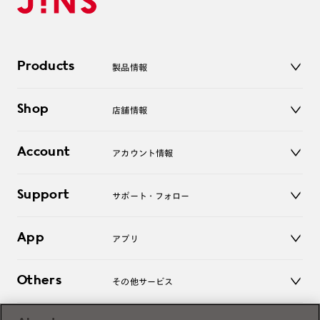
Products
製品情報
メガネ
Shop
店舗情報
サングラス
レンズ
店舗
コンタクトレンズ
Account
アカウント情報
オンラインショップ
老眼鏡
キッズ
マイページ／ログイン
Support
アクセサリー
サポート・フォロー
ログアウト
LINE公式アカウント
お知らせ
App
アプリ
よくあるご質問
ご利用ガイド
JINSアプリ
お問い合わせ
Others
その他サービス
3D WEB試着