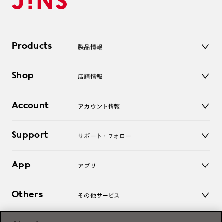
Products
製品情報
メガネ
Shop
店舗情報
サングラス
レンズ
店舗
コンタクトレンズ
Account
アカウント情報
オンラインショップ
老眼鏡
キッズ
マイページ／ログイン
Support
アクセサリー
サポート・フォロー
ログアウト
LINE公式アカウント
お知らせ
App
アプリ
よくあるご質問
ご利用ガイド
JINSアプリ
お問い合わせ
Others
その他サービス
3D WEB試着