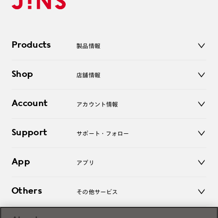
Products
製品情報
メガネ
Shop
店舗情報
サングラス
レンズ
店舗
コンタクトレンズ
Account
アカウント情報
オンラインショップ
老眼鏡
キッズ
マイページ／ログイン
Support
アクセサリー
サポート・フォロー
ログアウト
LINE公式アカウント
お知らせ
App
アプリ
よくあるご質問
ご利用ガイド
JINSアプリ
お問い合わせ
Others
その他サービス
3D WEB試着