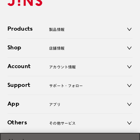
Products
製品情報
メガネ
Shop
店舗情報
サングラス
レンズ
店舗
コンタクトレンズ
Account
アカウント情報
オンラインショップ
老眼鏡
キッズ
マイページ／ログイン
Support
アクセサリー
サポート・フォロー
ログアウト
LINE公式アカウント
お知らせ
App
アプリ
よくあるご質問
ご利用ガイド
JINSアプリ
お問い合わせ
Others
その他サービス
3D WEB試着