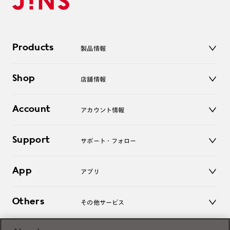
Products
製品情報
メガネ
Shop
店舗情報
サングラス
レンズ
店舗
コンタクトレンズ
Account
アカウント情報
オンラインショップ
老眼鏡
キッズ
マイページ／ログイン
Support
アクセサリー
サポート・フォロー
ログアウト
LINE公式アカウント
お知らせ
App
アプリ
よくあるご質問
ご利用ガイド
JINSアプリ
お問い合わせ
Others
その他サービス
3D WEB試着