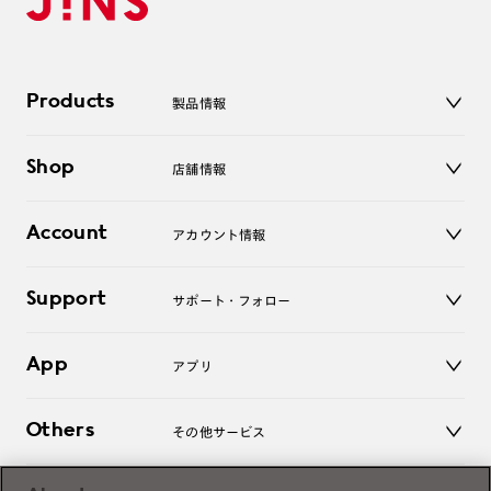
Products
製品情報
メガネ
Shop
店舗情報
サングラス
レンズ
店舗
コンタクトレンズ
Account
アカウント情報
オンラインショップ
老眼鏡
キッズ
マイページ／ログイン
Support
アクセサリー
サポート・フォロー
ログアウト
LINE公式アカウント
お知らせ
App
アプリ
よくあるご質問
ご利用ガイド
JINSアプリ
お問い合わせ
Others
その他サービス
3D WEB試着