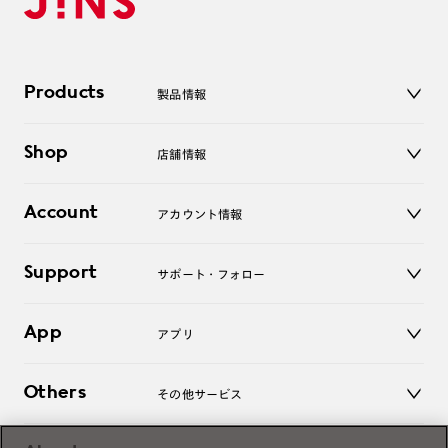
Products
製品情報
メガネ
Shop
店舗情報
サングラス
レンズ
店舗
コンタクトレンズ
Account
アカウント情報
オンラインショップ
老眼鏡
キッズ
マイページ／ログイン
Support
アクセサリー
サポート・フォロー
ログアウト
LINE公式アカウント
お知らせ
App
アプリ
よくあるご質問
ご利用ガイド
JINSアプリ
お問い合わせ
Others
その他サービス
3D WEB試着