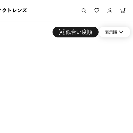
タクトレンズ
似合い度順
表示順