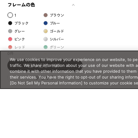
フレームの色
1
ブラウン
ブラック
ブルー
グレー
ゴールド
ピンク
シルバー
レッド
グリーン
0件
クリア
イエロー
We use cookies to improve your experience on our website, to per
オレンジ
パープル
traffic. We share information about your use of our website with 
絞り込む
（0）
combine it with other information that you have provided to them 
ホワイト
their services. You have the right to opt-out of our sharing inform
リセット
[Do Not Sell My Personal Information] to customize your cookie s
フレームの素材
プラスチック系
樹脂
アセテート