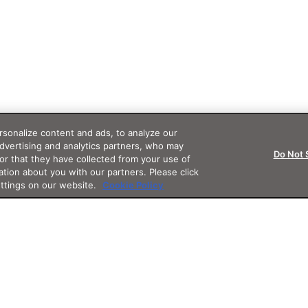
sonalize content and ads, to analyze our
advertising and analytics partners, who may
Do Not 
or that they have collected from your use of
ation about you with our partners. Please click
ettings on our website.
Cookie Policy