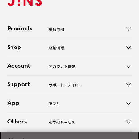
Products
製品情報
メガネ
Shop
店舗情報
サングラス
レンズ
店舗
コンタクトレンズ
Account
アカウント情報
オンラインショップ
老眼鏡
キッズ
マイページ／ログイン
Support
アクセサリー
サポート・フォロー
ログアウト
LINE公式アカウント
お知らせ
App
アプリ
よくあるご質問
ご利用ガイド
JINSアプリ
お問い合わせ
Others
その他サービス
3D WEB試着