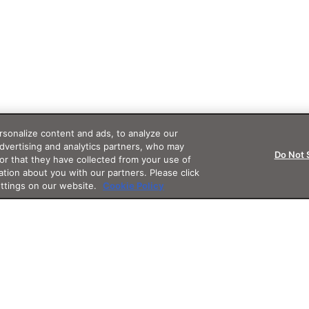
sonalize content and ads, to analyze our
advertising and analytics partners, who may
Do Not 
or that they have collected from your use of
ation about you with our partners. Please click
ettings on our website.
Cookie Policy