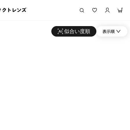
タクトレンズ
似合い度順
表示順