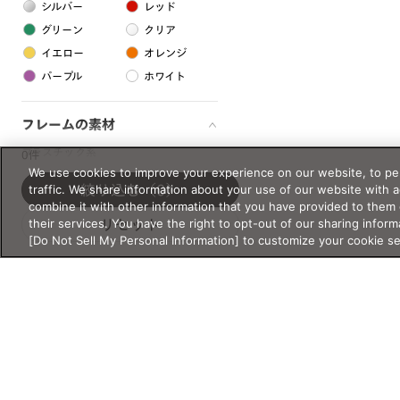
シルバー
レッド
グリーン
クリア
イエロー
オレンジ
パープル
ホワイト
フレームの素材
プラスチック系
0件
We use cookies to improve your experience on our website, to per
樹脂
traffic. We share information about your use of our website with 
絞り込む
（0）
combine it with other information that you have provided to them 
their services. You have the right to opt-out of our sharing inform
リセット
アセテート
[Do Not Sell My Personal Information] to customize your cookie s
サスティナブル素材
セルロイド
金属系
メタル