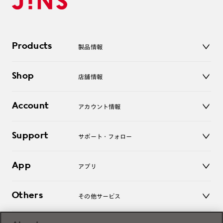
Products
製品情報
メガネ
Shop
店舗情報
サングラス
レンズ
店舗
コンタクトレンズ
Account
アカウント情報
オンラインショップ
老眼鏡
キッズ
マイページ／ログイン
Support
アクセサリー
サポート・フォロー
ログアウト
LINE公式アカウント
お知らせ
App
アプリ
よくあるご質問
ご利用ガイド
JINSアプリ
お問い合わせ
Others
その他サービス
3D WEB試着