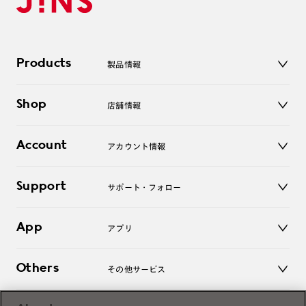
Products
製品情報
メガネ
Shop
店舗情報
サングラス
レンズ
店舗
コンタクトレンズ
Account
アカウント情報
オンラインショップ
老眼鏡
キッズ
マイページ／ログイン
Support
アクセサリー
サポート・フォロー
ログアウト
LINE公式アカウント
お知らせ
App
アプリ
よくあるご質問
ご利用ガイド
JINSアプリ
お問い合わせ
Others
その他サービス
3D WEB試着