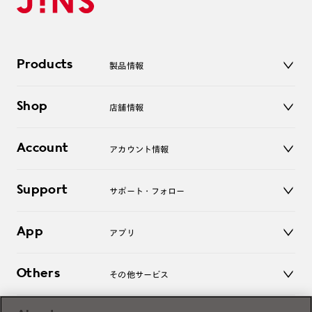
Products
製品情報
メガネ
Shop
店舗情報
サングラス
レンズ
店舗
コンタクトレンズ
Account
アカウント情報
オンラインショップ
老眼鏡
キッズ
マイページ／ログイン
Support
アクセサリー
サポート・フォロー
ログアウト
LINE公式アカウント
お知らせ
App
アプリ
よくあるご質問
ご利用ガイド
JINSアプリ
お問い合わせ
Others
その他サービス
3D WEB試着