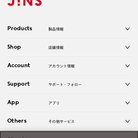
Products
製品情報
メガネ
Shop
店舗情報
サングラス
レンズ
店舗
コンタクトレンズ
Account
アカウント情報
オンラインショップ
老眼鏡
キッズ
マイページ／ログイン
Support
アクセサリー
サポート・フォロー
ログアウト
LINE公式アカウント
お知らせ
App
アプリ
よくあるご質問
ご利用ガイド
JINSアプリ
お問い合わせ
Others
その他サービス
3D WEB試着