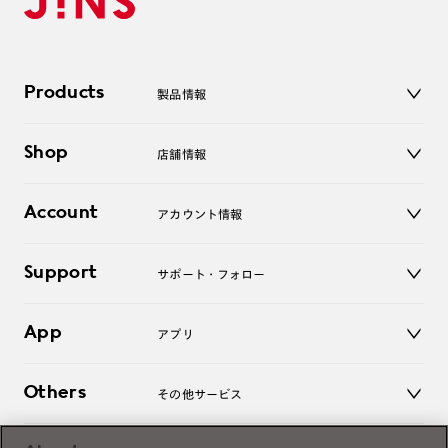
Products
製品情報
メガネ
Shop
店舗情報
サングラス
レンズ
店舗
コンタクトレンズ
Account
アカウント情報
オンラインショップ
老眼鏡
キッズ
マイページ／ログイン
Support
アクセサリー
サポート・フォロー
ログアウト
LINE公式アカウント
お知らせ
App
アプリ
よくあるご質問
ご利用ガイド
JINSアプリ
お問い合わせ
Others
その他サービス
3D WEB試着