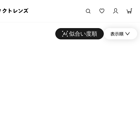
タクトレンズ
似合い度順
表示順