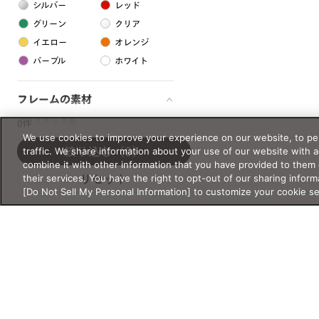
シルバー
レッド
グリーン
クリア
イエロー
オレンジ
パープル
ホワイト
フレームの素材
プラスチック系
0件
We use cookies to improve your experience on our website, to per
樹脂
traffic. We share information about your use of our website with 
絞り込む
（0）
combine it with other information that you have provided to them 
their services. You have the right to opt-out of our sharing inform
リセット
アセテート
[Do Not Sell My Personal Information] to customize your cookie s
サスティナブル素材
セルロイド
金属系
メタル