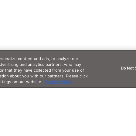
sonalize content and ads, to analyze our
advertising and analytics partners, who may
Do Not 
or that they have collected from your use of
ation about you with our partners. Please click
ettings on our website.
Cookie Policy