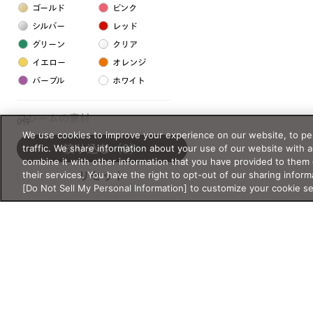
ゴールド
ピンク
シルバー
レッド
グリーン
クリア
イエロー
オレンジ
パープル
ホワイト
フレームの素材
0件
We use cookies to improve your experience on our website, to per
プラスチック系
traffic. We share information about your use of our website with 
絞り込む
（0）
combine it with other information that you have provided to them 
樹脂
their services. You have the right to opt-out of our sharing inform
リセット
[Do Not Sell My Personal Information] to customize your cookie s
アセテート
サスティナブル素材
セルロイド
金属系