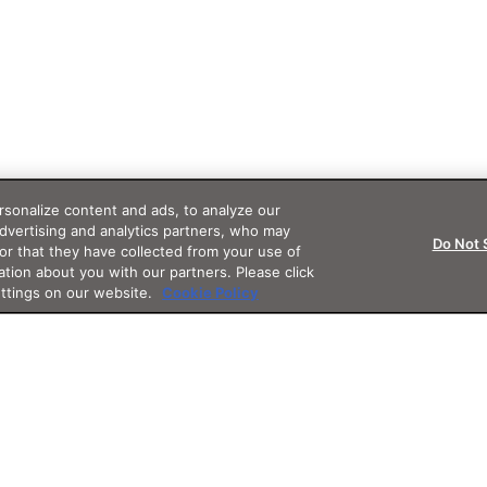
sonalize content and ads, to analyze our
advertising and analytics partners, who may
Do Not 
or that they have collected from your use of
ation about you with our partners. Please click
ettings on our website.
Cookie Policy