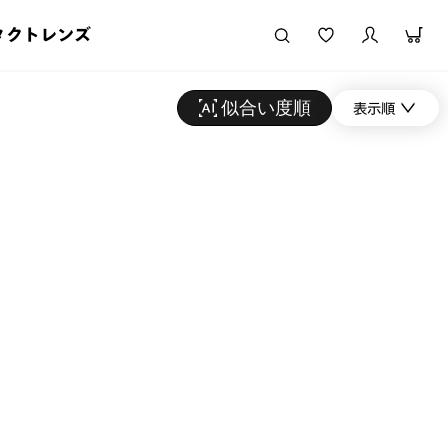
タクトレンズ
似合い度順
表示順