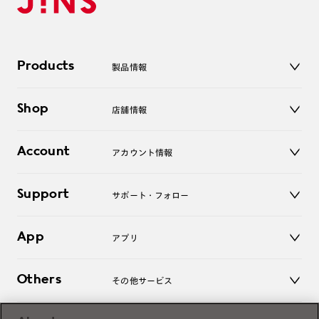
Products
製品情報
メガネ
Shop
店舗情報
サングラス
レンズ
店舗
コンタクトレンズ
Account
アカウント情報
オンラインショップ
老眼鏡
キッズ
マイページ／ログイン
Support
アクセサリー
サポート・フォロー
ログアウト
LINE公式アカウント
お知らせ
App
アプリ
よくあるご質問
ご利用ガイド
JINSアプリ
お問い合わせ
Others
その他サービス
3D WEB試着