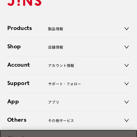
Products
製品情報
メガネ
Shop
店舗情報
サングラス
レンズ
店舗
コンタクトレンズ
Account
アカウント情報
オンラインショップ
老眼鏡
キッズ
マイページ／ログイン
Support
アクセサリー
サポート・フォロー
ログアウト
LINE公式アカウント
お知らせ
App
アプリ
よくあるご質問
ご利用ガイド
JINSアプリ
お問い合わせ
Others
その他サービス
3D WEB試着