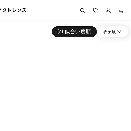
タクトレンズ
似合い度順
表示順