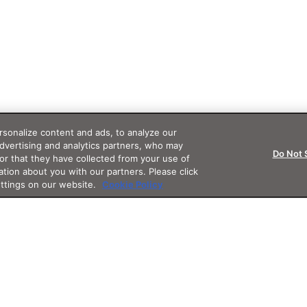
sonalize content and ads, to analyze our
advertising and analytics partners, who may
Do Not 
or that they have collected from your use of
ation about you with our partners. Please click
ettings on our website.
Cookie Policy