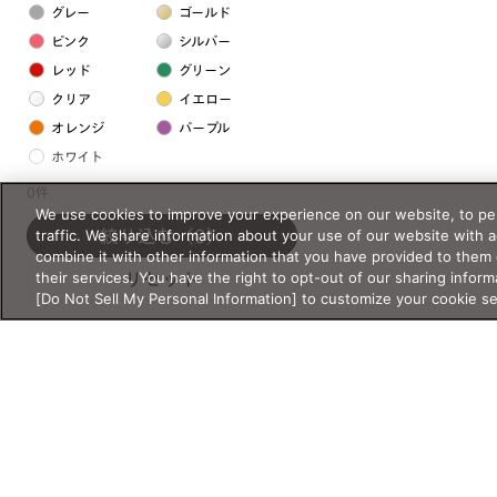
グレー
ゴールド
ピンク
シルバー
レッド
グリーン
クリア
イエロー
オレンジ
パープル
ホワイト
0件
We use cookies to improve your experience on our website, to per
フレームの素材
traffic. We share information about your use of our website with 
絞り込む
（0）
プラスチック系
combine it with other information that you have provided to them 
their services. You have the right to opt-out of our sharing inform
リセット
樹脂
[Do Not Sell My Personal Information] to customize your cookie s
アセテート
サスティナブル素材
セルロイド