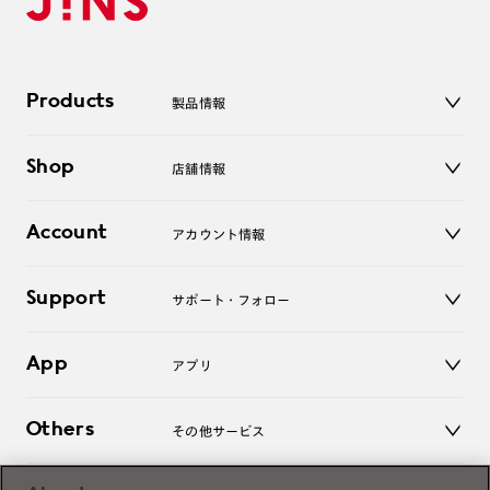
Products
製品情報
メガネ
Shop
店舗情報
サングラス
レンズ
店舗
コンタクトレンズ
Account
アカウント情報
オンラインショップ
老眼鏡
キッズ
マイページ／ログイン
Support
アクセサリー
サポート・フォロー
ログアウト
LINE公式アカウント
お知らせ
App
アプリ
よくあるご質問
ご利用ガイド
JINSアプリ
お問い合わせ
Others
その他サービス
3D WEB試着