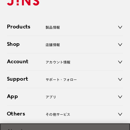
Products
製品情報
メガネ
Shop
店舗情報
サングラス
レンズ
店舗
コンタクトレンズ
Account
アカウント情報
オンラインショップ
老眼鏡
キッズ
マイページ／ログイン
Support
アクセサリー
サポート・フォロー
ログアウト
LINE公式アカウント
お知らせ
App
アプリ
よくあるご質問
ご利用ガイド
JINSアプリ
お問い合わせ
Others
その他サービス
3D WEB試着