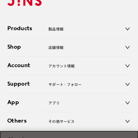
Products
製品情報
メガネ
Shop
店舗情報
サングラス
レンズ
店舗
コンタクトレンズ
Account
アカウント情報
オンラインショップ
老眼鏡
キッズ
マイページ／ログイン
Support
アクセサリー
サポート・フォロー
ログアウト
LINE公式アカウント
お知らせ
App
アプリ
よくあるご質問
ご利用ガイド
JINSアプリ
お問い合わせ
Others
その他サービス
3D WEB試着