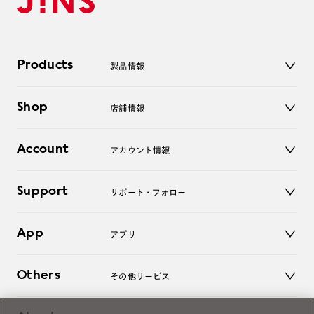
Products
製品情報
メガネ
Shop
店舗情報
サングラス
レンズ
店舗
コンタクトレンズ
Account
アカウント情報
オンラインショップ
老眼鏡
キッズ
マイページ／ログイン
Support
アクセサリー
サポート・フォロー
ログアウト
LINE公式アカウント
お知らせ
App
アプリ
よくあるご質問
ご利用ガイド
JINSアプリ
お問い合わせ
Others
その他サービス
3D WEB試着