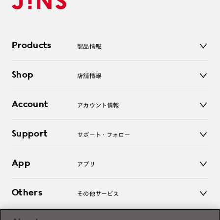
Products
製品情報
メガネ
Shop
店舗情報
サングラス
レンズ
店舗
コンタクトレンズ
Account
アカウント情報
オンラインショップ
老眼鏡
キッズ
マイページ／ログイン
Support
アクセサリー
サポート・フォロー
ログアウト
LINE公式アカウント
お知らせ
App
アプリ
よくあるご質問
ご利用ガイド
JINSアプリ
お問い合わせ
Others
その他サービス
3D WEB試着