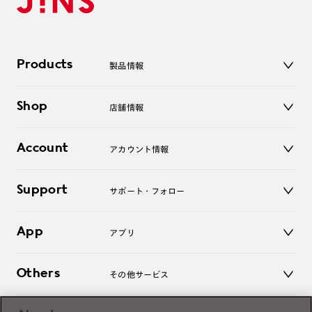
Products
製品情報
メガネ
Shop
店舗情報
サングラス
レンズ
店舗
コンタクトレンズ
Account
アカウント情報
オンラインショップ
老眼鏡
キッズ
マイページ／ログイン
Support
アクセサリー
サポート・フォロー
ログアウト
LINE公式アカウント
お知らせ
App
アプリ
よくあるご質問
ご利用ガイド
JINSアプリ
お問い合わせ
Others
その他サービス
3D WEB試着