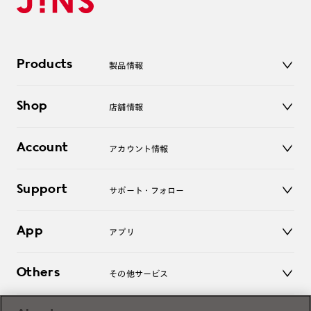
Products
製品情報
メガネ
Shop
店舗情報
サングラス
レンズ
店舗
コンタクトレンズ
Account
アカウント情報
オンラインショップ
老眼鏡
キッズ
マイページ／ログイン
Support
アクセサリー
サポート・フォロー
ログアウト
LINE公式アカウント
お知らせ
App
アプリ
よくあるご質問
ご利用ガイド
JINSアプリ
お問い合わせ
Others
その他サービス
3D WEB試着