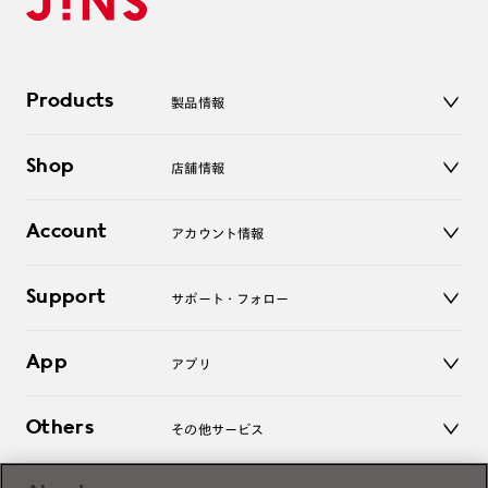
Products
製品情報
メガネ
Shop
店舗情報
サングラス
レンズ
店舗
コンタクトレンズ
Account
アカウント情報
オンラインショップ
老眼鏡
キッズ
マイページ／ログイン
Support
アクセサリー
サポート・フォロー
ログアウト
LINE公式アカウント
お知らせ
App
アプリ
よくあるご質問
ご利用ガイド
JINSアプリ
お問い合わせ
Others
その他サービス
3D WEB試着