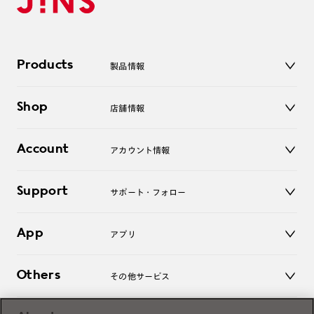
Products
製品情報
メガネ
Shop
店舗情報
サングラス
レンズ
店舗
コンタクトレンズ
Account
アカウント情報
オンラインショップ
老眼鏡
キッズ
マイページ／ログイン
Support
アクセサリー
サポート・フォロー
ログアウト
LINE公式アカウント
お知らせ
App
アプリ
よくあるご質問
ご利用ガイド
JINSアプリ
お問い合わせ
Others
その他サービス
3D WEB試着