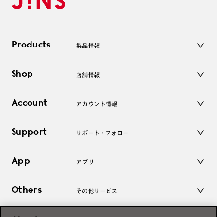
Products
製品情報
メガネ
Shop
店舗情報
サングラス
レンズ
店舗
コンタクトレンズ
Account
アカウント情報
オンラインショップ
老眼鏡
キッズ
マイページ／ログイン
Support
アクセサリー
サポート・フォロー
ログアウト
LINE公式アカウント
お知らせ
App
アプリ
よくあるご質問
ご利用ガイド
JINSアプリ
お問い合わせ
Others
その他サービス
3D WEB試着