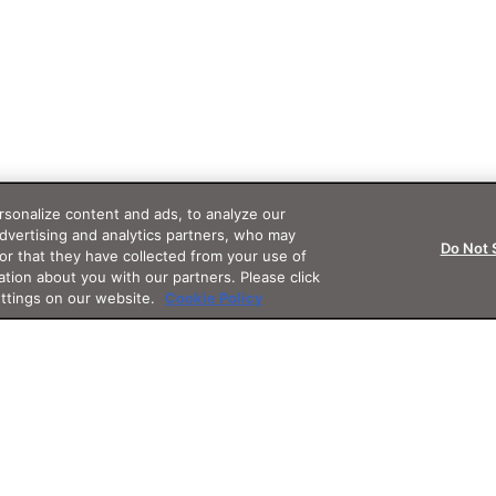
sonalize content and ads, to analyze our
advertising and analytics partners, who may
Do Not 
or that they have collected from your use of
ation about you with our partners. Please click
ettings on our website.
Cookie Policy