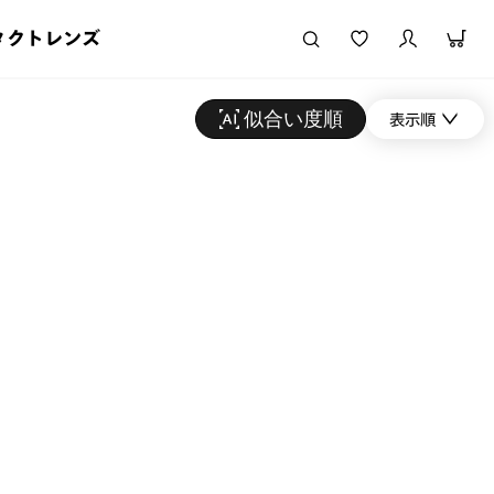
タクトレンズ
似合い度順
表示順