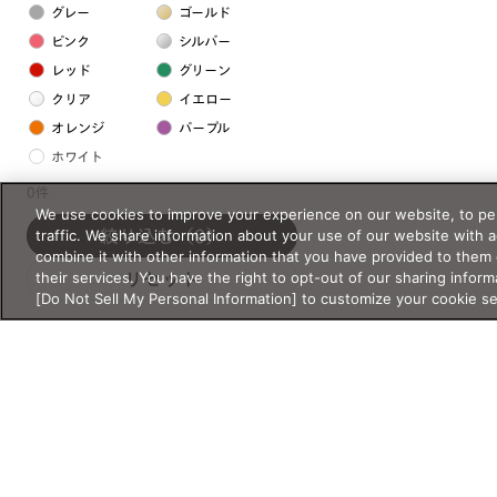
グレー
ゴールド
ピンク
シルバー
レッド
グリーン
クリア
イエロー
オレンジ
パープル
ホワイト
0件
We use cookies to improve your experience on our website, to per
フレームの素材
traffic. We share information about your use of our website with 
絞り込む
（0）
プラスチック系
combine it with other information that you have provided to them 
their services. You have the right to opt-out of our sharing inform
リセット
樹脂
[Do Not Sell My Personal Information] to customize your cookie s
アセテート
サスティナブル素材
セルロイド