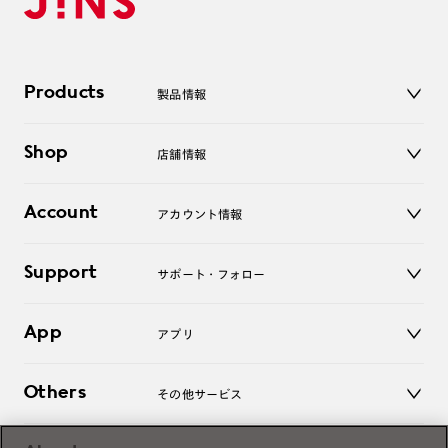
Products
製品情報
メガネ
Shop
店舗情報
サングラス
レンズ
店舗
コンタクトレンズ
Account
アカウント情報
オンラインショップ
老眼鏡
キッズ
マイページ／ログイン
Support
アクセサリー
サポート・フォロー
ログアウト
LINE公式アカウント
お知らせ
App
アプリ
よくあるご質問
ご利用ガイド
JINSアプリ
お問い合わせ
Others
その他サービス
3D WEB試着