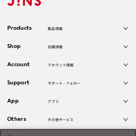
Products
製品情報
メガネ
Shop
店舗情報
サングラス
レンズ
店舗
コンタクトレンズ
Account
アカウント情報
オンラインショップ
老眼鏡
キッズ
マイページ／ログイン
Support
アクセサリー
サポート・フォロー
ログアウト
LINE公式アカウント
お知らせ
App
アプリ
よくあるご質問
ご利用ガイド
JINSアプリ
お問い合わせ
Others
その他サービス
3D WEB試着